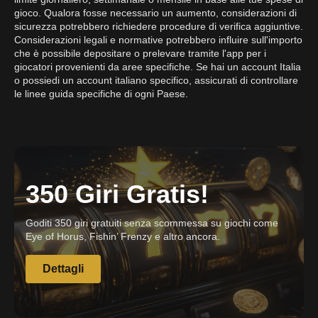
gioco. Qualora fosse necessario un aumento, considerazioni di
sicurezza potrebbero richiedere procedure di verifica aggiuntive.
Considerazioni legali e normative potrebbero influire sull'importo
che è possibile depositare o prelevare tramite l'app per i
giocatori provenienti da aree specifiche. Se hai un account Italia
o possiedi un account italiano specifico, assicurati di controllare
le linee guida specifiche di ogni Paese.
350 Giri Gratis!
Goditi 350 giri gratuiti senza scommessa su giochi come
Eye of Horus, Fishin’ Frenzy e altro ancora.
Dettagli