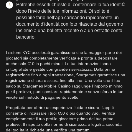
Potrebbe esserti chiesto di confermare la tua identità
dopo l'invio delle tue informazioni. Di solito è
possibile farlo nell'app caricando rapidamente un
documento d'identità con foto rilasciato dal governo
insieme a una bolletta recente o a un estratto conto
bancario.
I sistemi KYC accelerati garantiscono che la maggior parte dei
giocatori sia completamente verificata e pronta a depositare
anche solo €10 in pochi minuti. Le tue informazioni sono
crittografate e gestite con grande riservatezza. Dalla prima
registrazione fino a ogni transazione, Stargames garantisce una
registrazione chiara e sicura fino alla fine. Una volta che il tuo
saldo su Stargames Mobile Casino raggiunge l'importo minimo
per il prelievo, puoi spostare rapidamente e senza sforzo le tue
vincite sul metodo di pagamento scelto.
Progettata per offrire un'esperienza fluida e sicura, l'app ti
consente di incassare i tuoi €50 o più quando vuoi. Verifica
completamente il tuo profilo giocatore prima del tuo primo
prelievo. Il rispetto delle norme di sicurezza e legali a seconda
del tuo Italia richiede una verifica una tantum.