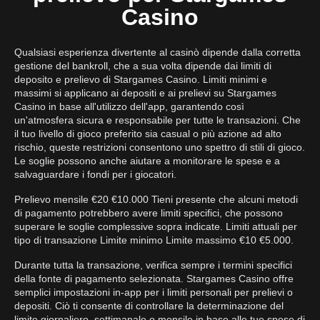
Casino
Qualsiasi esperienza divertente al casinò dipende dalla corretta
gestione del bankroll, che a sua volta dipende dai limiti di
deposito e prelievo di Stargames Casino. Limiti minimi e
massimi si applicano ai depositi e ai prelievi su Stargames
Casino in base all'utilizzo dell'app, garantendo così
un'atmosfera sicura e responsabile per tutte le transazioni. Che
il tuo livello di gioco preferito sia casual o più azione ad alto
rischio, queste restrizioni consentono uno spettro di stili di gioco.
Le soglie possono anche aiutare a monitorare le spese e a
salvaguardare i fondi per i giocatori.
Prelievo mensile €20 €10.000 Tieni presente che alcuni metodi
di pagamento potrebbero avere limiti specifici, che possono
superare le soglie complessive sopra indicate. Limiti attuali per
tipo di transazione Limite minimo Limite massimo €10 €5.000.
Durante tutta la transazione, verifica sempre i termini specifici
della fonte di pagamento selezionata. Stargames Casino offre
semplici impostazioni in-app per i limiti personali per prelievi o
depositi. Ciò ti consente di controllare la determinazione del
limite giornaliero, settimanale o mensile in base alle tue spese di