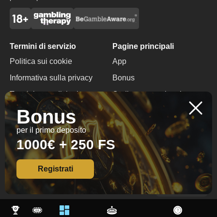
Termini di servizio
Pagine principali
Politica sui cookie
App
Informativa sulla privacy
Bonus
Termini e condizioni
Codice promozionale
Bonus
Gioco responsabile
Bonus senza deposito
per il primo deposito
Contatti
1000€ + 250 FS
+357 95870342
info@stargames-casino.it
Registrati
© 2026 All Rights
Reserved.