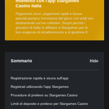
momento con l'app Stargames
Casino Italia
Pagamenti sicuri, pagamenti rapidi e bonus
speciali portano l'emozione del gioco con soldi veri
direttamente sul tuo cellulare. Scopri perché i
giocatori di Italia si affidano a Stargames per le
loro esigenze di intrattenimento e di gestione €.
Sommario
Hide
Registrazione rapida e sicura sull'app
Registrati utilizzando l'app Stargames
Procedure di prelievo su Stargames Casino
Limiti di deposito e prelievo per Stargames Casino