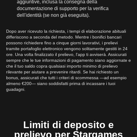
aggiuntive, inclusa la consegna della
documentazione di supporto per la verifica
dell'identità (se non già eseguita).
Dopo aver ricevuto la richiesta, i tempi di elaborazione abituali
differiscono a seconda del metodo. Mentre i bonifici bancari
possono richiedere fino a cinque giorni lavorativi, i prelievi
tramite portafoglio elettronico vengono solitamente gestiti in 24
ore. Una volta finalizzato il prelievo, l'app ti avviserà. Assicurati
sempre che le tue informazioni di pagamento siano aggiornate e
che il tuo saldo copra qualsiasi importo minimo di prelievo
rilevante per aiutare a prevenire ritardi. Se hai richiesto un
bonus, assicurati che tutti i criteri di scommessa —ad esempio
almeno €200— siano soddisfatti prima di incassare i tuoi
guadagni.
Limiti di deposito e
prelievo per Stargames