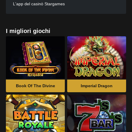
L'app del casinò Stargames
I migliori giochi
Book Of The Divine
Imperial Dragon